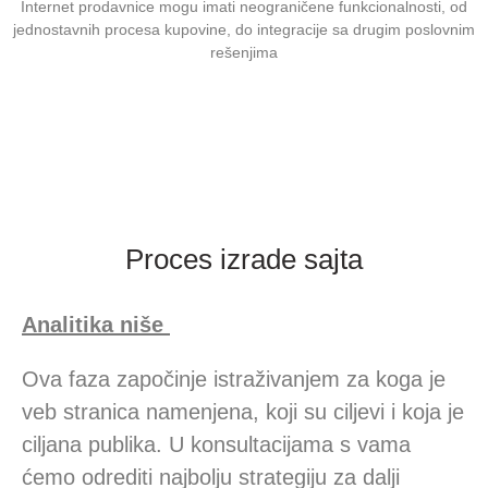
Internet prodavnice mogu imati neograničene funkcionalnosti, od
jednostavnih procesa kupovine, do integracije sa drugim poslovnim
rešenjima
Proces izrade sajta
Analitika niše
Ova faza započinje istraživanjem za koga je
veb stranica namenjena, koji su ciljevi i koja je
ciljana publika. U konsultacijama s vama
ćemo odrediti najbolju strategiju za dalji