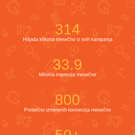
314
Hiljada klikova mesečno iz svih kampanja
33.9
Miliona impresija mesečno
800
Prosečno izmerenih konverzija mesečno