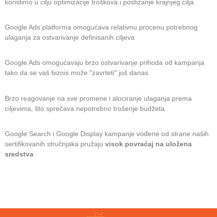
koristimo u cilju optimizacije troškova i postizanje krajnjeg cilja
Google Ads platforma omogućava relativnu procenu potrebnog
ulaganja za ostvarivanje definisanih ciljeva
Google Ads omogućavaju brzo ostvarivanje prihoda od kampanja
tako da se vaš biznis može "zavrteti" još danas
Brzo reagovanje na sve promene i alociranje ulaganja prema
ciljevima, što sprečava nepotrebno trošenje budžeta
Google Search i Google Display kampanje vođene od strane naših
sertifikovanih stručnjaka pružaju
visok povraćaj na uložena
sredstva