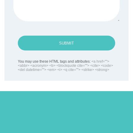
SUBMIT
You may use these HTML tags and attributes:
<a href="">
<abbr> <acronym> <b> <blockquote cite=""> <cite> <code>
<del datetime=""> <em> <i> <q cite=""> <strike> <strong>